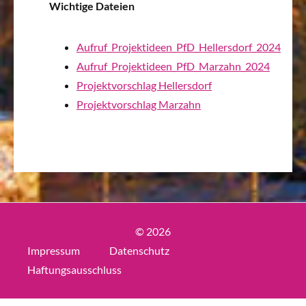
Wichtige Dateien
Aufruf_Projektideen_PfD_Hellersdorf_2024
Aufruf_Projektideen_PfD_Marzahn_2024
Projektvorschlag Hellersdorf
Projektvorschlag Marzahn
© 2026
Impressum
Datenschutz
Haftungsausschluss