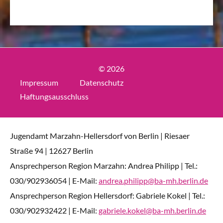
© 2026
Impressum
Datenschutz
Haftungsausschluss
Jugendamt Marzahn-Hellersdorf von Berlin | Riesaer
Straße 94 | 12627 Berlin
Ansprechperson Region Marzahn: Andrea Philipp | Tel.:
030/902936054 | E-Mail:
andrea.philipp@ba-mh.berlin.de
Ansprechperson Region Hellersdorf: Gabriele Kokel | Tel.:
030/902932422 | E-Mail:
gabriele.kokel@ba-mh.berlin.de