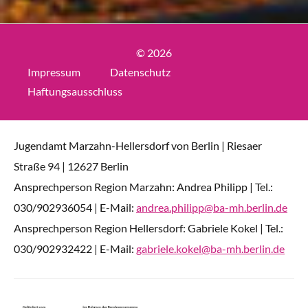
© 2026
Impressum
Datenschutz
Haftungsausschluss
Jugendamt Marzahn-Hellersdorf von Berlin | Riesaer
Straße 94 | 12627 Berlin
Ansprechperson Region Marzahn: Andrea Philipp | Tel.:
030/902936054 | E-Mail:
andrea.philipp@ba-mh.berlin.de
Ansprechperson Region Hellersdorf: Gabriele Kokel | Tel.:
030/902932422 | E-Mail:
gabriele.kokel@ba-mh.berlin.de