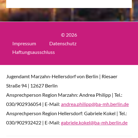
© 2026
Impressum
Datenschutz
Haftungsausschluss
Jugendamt Marzahn-Hellersdorf von Berlin | Riesaer
Straße 94 | 12627 Berlin
Ansprechperson Region Marzahn: Andrea Philipp | Tel.:
030/902936054 | E-Mail:
andrea.philipp@ba-mh.berlin.de
Ansprechperson Region Hellersdorf: Gabriele Kokel | Tel.:
030/902932422 | E-Mail:
gabriele.kokel@ba-mh.berlin.de