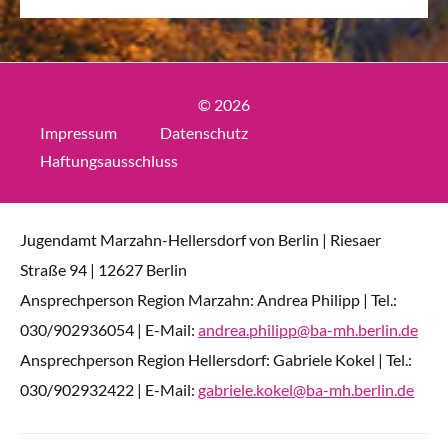
© 2026
Impressum
Datenschutz
Haftungsausschluss
Jugendamt Marzahn-Hellersdorf von Berlin | Riesaer
Straße 94 | 12627 Berlin
Ansprechperson Region Marzahn: Andrea Philipp | Tel.:
030/902936054 | E-Mail:
andrea.philipp@ba-mh.berlin.de
Ansprechperson Region Hellersdorf: Gabriele Kokel | Tel.:
030/902932422 | E-Mail:
gabriele.kokel@ba-mh.berlin.de