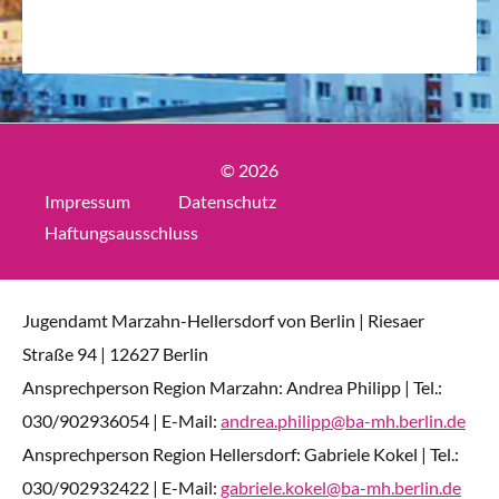
© 2026
Impressum
Datenschutz
Haftungsausschluss
Jugendamt Marzahn-Hellersdorf von Berlin | Riesaer
Straße 94 | 12627 Berlin
Ansprechperson Region Marzahn: Andrea Philipp | Tel.:
030/902936054 | E-Mail:
andrea.philipp@ba-mh.berlin.de
Ansprechperson Region Hellersdorf: Gabriele Kokel | Tel.:
030/902932422 | E-Mail:
gabriele.kokel@ba-mh.berlin.de