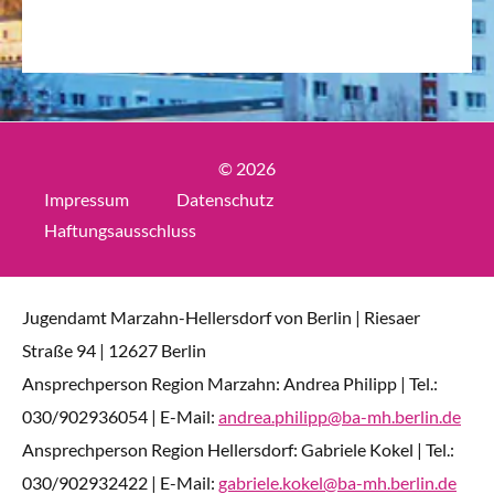
© 2026
Impressum
Datenschutz
Haftungsausschluss
Jugendamt Marzahn-Hellersdorf von Berlin | Riesaer
Straße 94 | 12627 Berlin
Ansprechperson Region Marzahn: Andrea Philipp | Tel.:
030/902936054 | E-Mail:
andrea.philipp@ba-mh.berlin.de
Ansprechperson Region Hellersdorf: Gabriele Kokel | Tel.:
030/902932422 | E-Mail:
gabriele.kokel@ba-mh.berlin.de