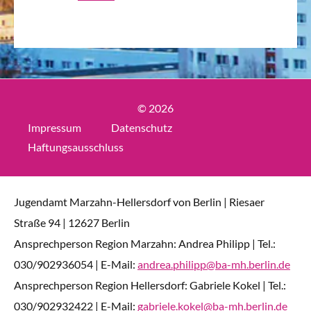
© 2026
Impressum
Datenschutz
Haftungsausschluss
Jugendamt Marzahn-Hellersdorf von Berlin | Riesaer
Straße 94 | 12627 Berlin
Ansprechperson Region Marzahn: Andrea Philipp | Tel.:
030/902936054 | E-Mail:
andrea.philipp@ba-mh.berlin.de
Ansprechperson Region Hellersdorf: Gabriele Kokel | Tel.:
030/902932422 | E-Mail:
gabriele.kokel@ba-mh.berlin.de